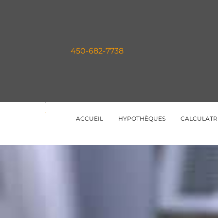
Skip
to
content
450-682-7738
ACCUEIL
HYPOTHÈQUES
CALCULATR