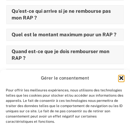
Qu’est-ce qui arrive si je ne rembourse pas
mon RAP ?
Quel est le montant maximum pour un RAP ?
Quand est-ce que je dois rembourser mon
RAP ?
Comment savoir si j’ai fini de rembourser mon
Gérer le consentement
RAP ?
Pour offrir les meilleures expériences, nous utilisons des technologies
telles que les cookies pour stocker et/ou accéder aux informations des
Comment calculer le RAP ?
appareils. Le fait de consentir à ces technologies nous permettra de
traiter des données telles que le comportement de navigation ou les ID
uniques sur ce site. Le fait de ne pas consentir ou de retirer son
Est-ce que je peux acheter autre chose avec
consentement peut avoir un effet négatif sur certaines
mon RAP ?
caractéristiques et fonctions.